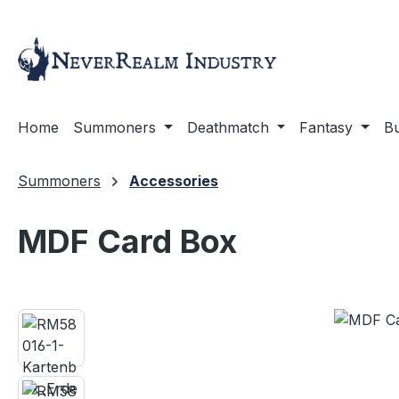
ip to main content
Skip to search
Skip to main navigation
Home
Summoners
Deathmatch
Fantasy
Bu
Summoners
Accessories
MDF Card Box
Skip image gallery