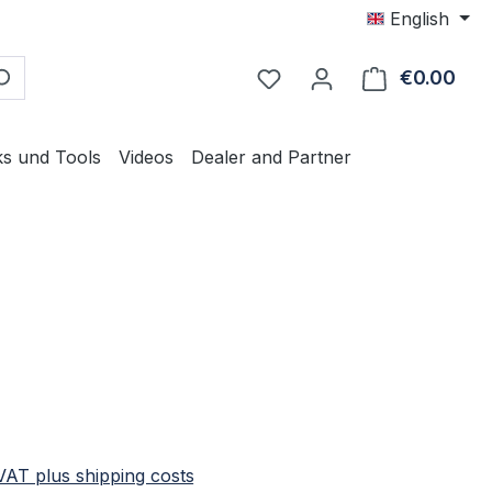
English
€0.00
Shop
ks und Tools
Videos
Dealer and Partner
e:
 VAT plus shipping costs