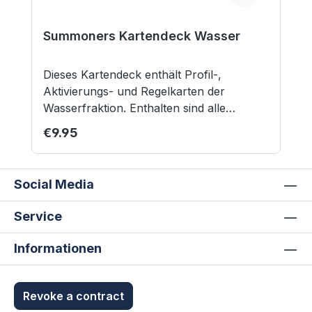
Summoners Kartendeck Wasser
Dieses Kartendeck enthält Profil-,
Aktivierungs- und Regelkarten der
Wasserfraktion. Enthalten sind alle
Einheiten aus dem Summoners-
Regular price:
€9.95
Grundregelwerk. Kreaturenkarten der
Stufe 1 und 2 sind doppelt enthalten,
wobei mit einer Karte der Stufe 1 zwei
Social Media
entsprechende Kreaturen abgedeckt
werden. Inhalt: 15 Profilkarten 3 Zauber-
Service
und Regelkarten 9 Aktivierungskarten
Nicht geeignet für Kinder unter 12 Jahren.
Informationen
Revoke a contract