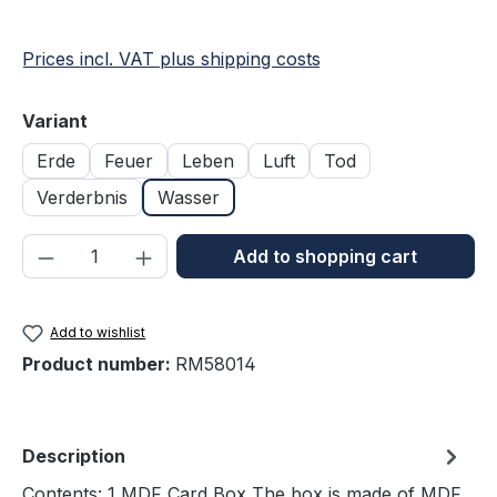
Prices incl. VAT plus shipping costs
Select
Variant
Erde
Feuer
Leben
Luft
Tod
Verderbnis
Wasser
Product Quantity: Enter the desired amou
Add to shopping cart
Add to wishlist
Product number:
RM58014
Description
Contents: 1 MDF Card Box The box is made of MDF