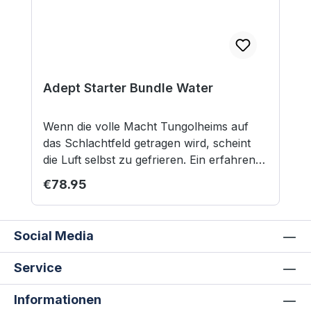
unbemalt und müssen noch
zusammengebaut werden.
Adept Starter Bundle Water
Wenn die volle Macht Tungolheims auf
das Schlachtfeld getragen wird, scheint
die Luft selbst zu gefrieren. Ein erfahrener
Eisbeschwörer kann auch die mächtigsten
Regular price:
€78.95
Kreaturen der Eisscherbe herbeirufen,
und wer sich ihm im Kampf stellt, muss mit
erbittertem Widerstand rechnen. Dieses
Social Media
Set enthält eine vollwertige Kampfgruppe
der Eisfraktion. Sie stellt einen
Service
vollwertigen Startpunkt dar, und lässt sich
ganz nach den Vorlieben des Spielers
Informationen
erweitern. Inhalt: 8 Miniaturen aus Resin