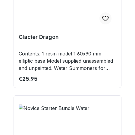
Glacier Dragon
Contents: 1 resin model 1 60x90 mm
elliptic base Model supplied unassembled
and unpainted. Water Summoners for
scale and not included. Not suitable for
Regular price:
€25.95
children under 12 years.