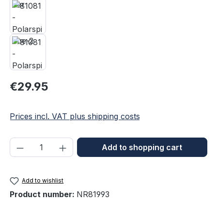
Regular price:
€29.95
Prices incl. VAT plus shipping costs
Product Quantity: Enter the desired amou
Add to shopping cart
Add to wishlist
Product number:
NR81993